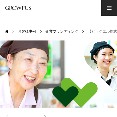
資料ダウンロード
お問い合わせ
お客様事例
企業ブランディング
【ビックエル株式
PHILOSOPHY
グロウプスの経営理念
CONSULTING
コンサルティング
BRANDING
ブランディング
ABOUT US
会社概要