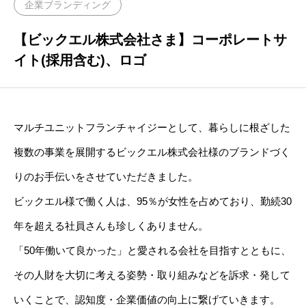
企業ブランディング
STAFF
社員インタビュー
【ビックエル株式会社さま】コーポレートサ
イト(採用含む)、ロゴ
CASE STUDY
お客様事例
NEWS
マルチユニットフランチャイジーとして、暮らしに根ざした
お知らせ
複数の事業を展開するビックエル株式会社様のブランドづく
りのお手伝いをさせていただきました。
RECRUIT
採用情報
ビックエル様で働く人は、95％が女性を占めており、勤続30
年を超える社員さんも珍しくありません。
「50年働いて良かった」と愛される会社を目指すとともに、
その人財を大切に考える姿勢・取り組みなどを訴求・発して
いくことで、認知度・企業価値の向上に繋げていきます。