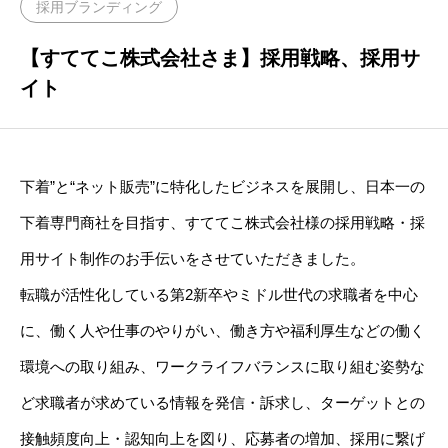
採用ブランディング
STAFF
社員インタビュー
【すててこ株式会社さま】採用戦略、採用サ
イト
CASE STUDY
お客様事例
NEWS
下着”と“ネット販売”に特化したビジネスを展開し、日本一の
お知らせ
下着専門商社を目指す、すててこ株式会社様の採用戦略・採
用サイト制作のお手伝いをさせていただきました。
RECRUIT
採用情報
転職が活性化している第2新卒やミドル世代の求職者を中心
に、働く人や仕事のやりがい、働き方や福利厚生などの働く
環境への取り組み、ワークライフバランスに取り組む姿勢な
ど求職者が求めている情報を発信・訴求し、ターゲットとの
接触頻度向上・認知向上を図り、応募者の増加、採用に繋げ