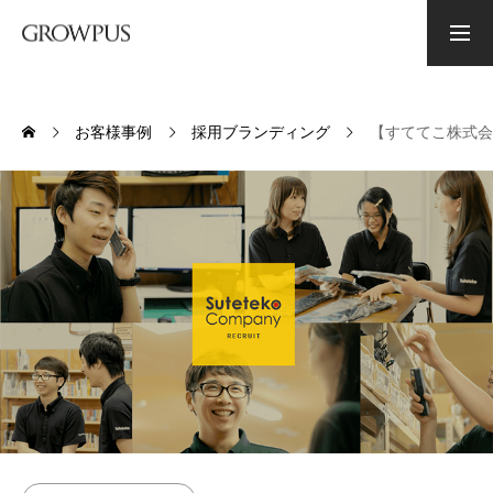
資料ダウンロード
お問い合わせ
お客様事例
採用ブランディング
【すててこ株式会
PHILOSOPHY
グロウプスの経営理念
CONSULTING
コンサルティング
BRANDING
ブランディング
ABOUT US
会社概要