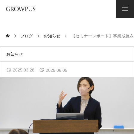
資料ダウンロード
お問い合わせ
ブログ
お知らせ
【セミナーレポート】事業成長を
PHILOSOPHY
グロウプスの経営理念
お知らせ
CONSULTING
2025.03.28
2025.06.05
コンサルティング
BRANDING
ブランディング
ABOUT US
会社概要