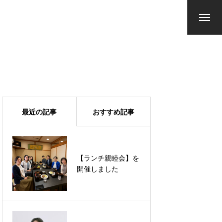
最近の記事
おすすめ記事
【無料ウェビナー開
【ランチ親睦会】を
催！】採用定着にお
開催しました
悩みの中小企業の経
営者様必見！