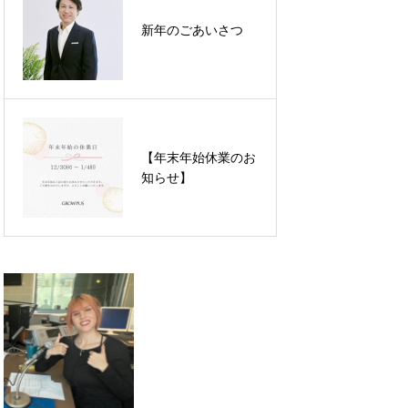
【メディア出演】
FM福井『FUKUI
新年のごあいさつ
SDGs compass』
2024.12.11放送
【セミナーレポー
【年末年始休業のお
ト】「選ばれる会社
知らせ】
になるための採用戦
略」セミナーを実施
しました