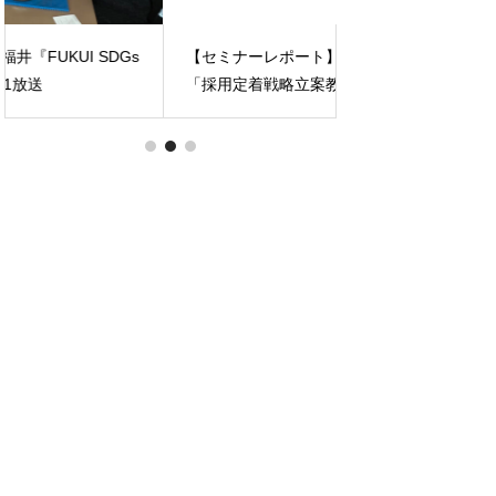
【セミナーレポート】事業成長を加速！
【セミナーレポート
「採用定着戦略立案教室」第1回を開催
テーマに研修を実
しました！