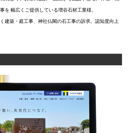
事を 幅広くご提供している増谷石材工業様。
【メディア出演】FM福井『FUKUI SDGs
く建築・庭工事、神社仏閣の石工事の訴求、認知度向上
compass』2024.12.11放送