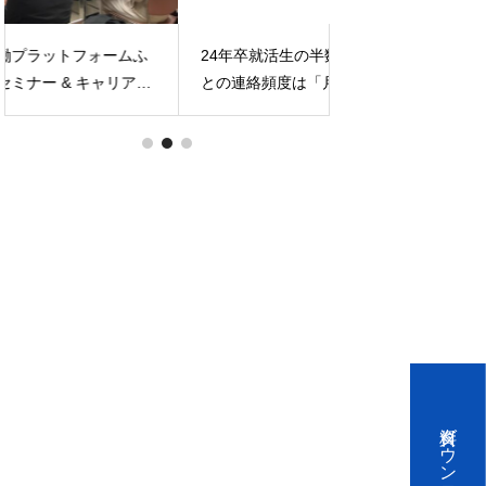
【セミナーレポー
24年卒就活生の半数が内定承諾した企業
「採用定着戦略立案
との連絡頻度は「月イチ」を希望
しました！
Y
資料ダウンロード