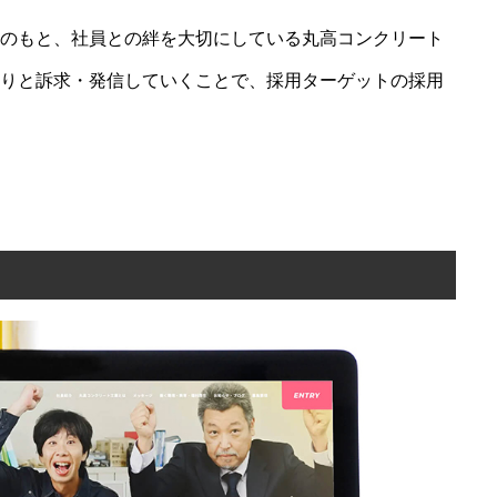
のもと、社員との絆を大切にしている丸高コンクリート
11/6（木）未来協働プラットフォームふ
りと訴求・発信していくことで、採用ターゲットの採用
くい「採用力向上セミナー & キャリアセ
ンターとの意見交換会」を開催
PHILOSOPH
グロウプスの経営理念
CONSULTING
コンサルティング
BRANDING
ブランディング