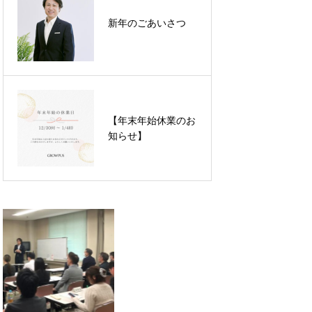
【メディア掲載】グ
ロウプスの取り組み
新年のごあいさつ
が日刊県民福井（中
日新聞）に掲載され
ています
【年末年始休業のお
【年末年始休業のお
知らせ】
知らせ】